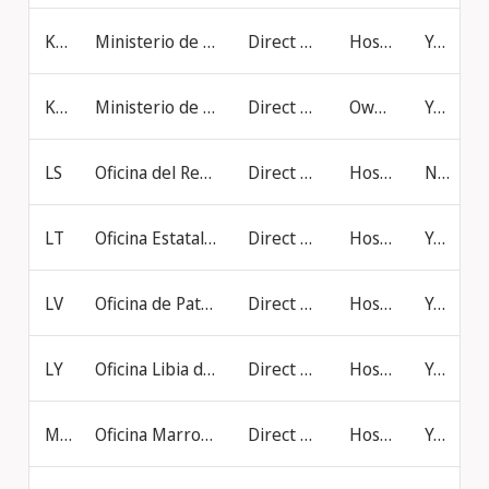
KG
Ministerio de Ciencia, Educación Superior e Innovación de la República Kirguisa
Direct online filing
Hosted at IB
Yes
KR
Ministerio de Propiedad Intelectual de la República de Corea (MOIP)
Direct online filing
Own Server
Yes
LS
Oficina del Registro General (Lesotho)
Direct online filing
Hosted at IB
No
LT
Oficina Estatal de Patentes de la República de Lituania
Direct online filing
Hosted at IB
Yes
LV
Oficina de Patentes de la República de Letonia
Direct online filing
Hosted at IB
Yes
LY
Oficina Libia de Propiedad Industrial
Direct online filing
Hosted at IB
Yes
MA
Oficina Marroquí de Propiedad Industrial y Comercial (OMPIC)
Direct online filing
Hosted at IB
Yes