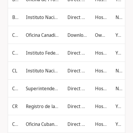
BR
Instituto Nacional de Propiedad Industrial (Brasil)
Direct online filing
Hosted at IB
No
CA
Oficina Canadiense de Propiedad Intelectual
Download file
Own Server
Yes
CH
Instituto Federal Suizo de Propiedad Intelectual
Direct online filing
Hosted at IB
Yes
CL
Instituto Nacional de Propiedad Industrial (Chile)
Direct online filing
Hosted at IB
No
CO
Superintendencia de Industria y Comercio (Colombia)
Direct online filing
Hosted at IB
No
CR
Registro de la Propiedad Intelectual (Costa Rica)
Direct online filing
Hosted at IB
Yes
CU
Oficina Cubana de la Propiedad Industrial
Direct online filing
Hosted at IB
Yes