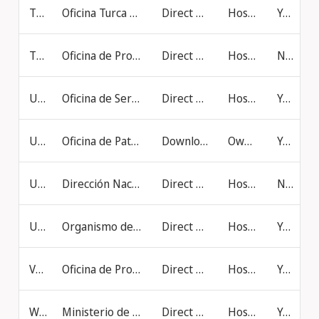
TR
Oficina Turca de Patentes y Marcas (Turkpatent)
Direct online filing
Hosted at IB
Yes
TT
Oficina de Propiedad Intelectual, Ministerio de Asuntos Territoriales y Jurídicos (Trinidad y Tabago)
Direct online filing
Hosted at IB
No
UG
Oficina de Servicios de Registro de Uganda (URSB)
Direct online filing
Hosted at IB
Yes
US
Oficina de Patentes y Marcas de los Estados Unidos de América (USPTO)
Download file
Own Server
Yes
UY
Dirección Nacional de la Propiedad Industrial y Registro de Software (DNPIRS) (Uruguay)
Direct online filing
Hosted at IB
No
UZ
Organismo de Propiedad Intelectual dependiente del Ministerio de Justicia de la República de Uzbekistán
Direct online filing
Hosted at IB
Yes
VN
Oficina de Propiedad Intelectual de Viet Nam (IP Viet Nam)
Direct online filing
Hosted at IB
Yes
WS
Ministerio de Comercio, Industria y Trabajo (MCIL)(Samoa)
Direct online filing
Hosted at IB
Yes