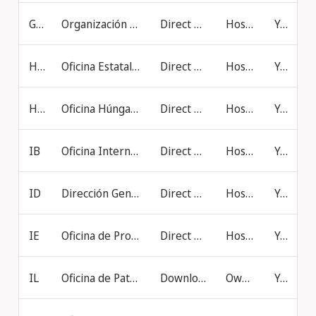
GR
Organización de Propiedad Industrial (OBI) (Grecia)
Direct online filing
Hosted at IB
Yes
HR
Oficina Estatal de Propiedad Intelectual (Croacia)
Direct online filing
Hosted at IB
Yes
HU
Oficina Húngara de Propiedad Industrial
Direct online filing
Hosted at IB
Yes
IB
Oficina Internacional de la OMPI
Direct online filing
Hosted at IB
Yes
ID
Dirección General de Propiedad Intelectual (Indonesia)
Direct online filing
Hosted at IB
Yes
IE
Oficina de Propiedad Intelectual de Irlanda
Direct online filing
Hosted at IB
Yes
IL
Oficina de Patentes de Israel
Download file
Own Server
Yes