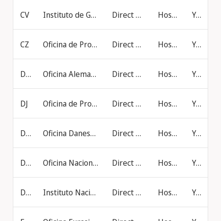
CV
Instituto de Gestión de la Calidad y de la Propiedad Intelectual (IGQPI) (Cabo Verde)
Direct online filing
Hosted at IB
Yes
CZ
Oficina de Propiedad Industrial de la República Checa
Direct online filing
Hosted at IB
Yes
DE
Oficina Alemana de Patentes y Marcas
Direct online filing
Hosted at IB
Yes
DJ
Oficina de Propiedad Industrial y Comercial de Djibouti (ODPIC)
Direct online filing
Hosted at IB
Yes
DK
Oficina Danesa de Patentes y Marcas
Direct online filing
Hosted at IB
Yes
DO
Oficina Nacional de la Propiedad Industrial (República Dominicana)
Direct online filing
Hosted at IB
Yes
DZ
Instituto Nacional Argelino de Propiedad Industrial
Direct online filing
Hosted at IB
Yes