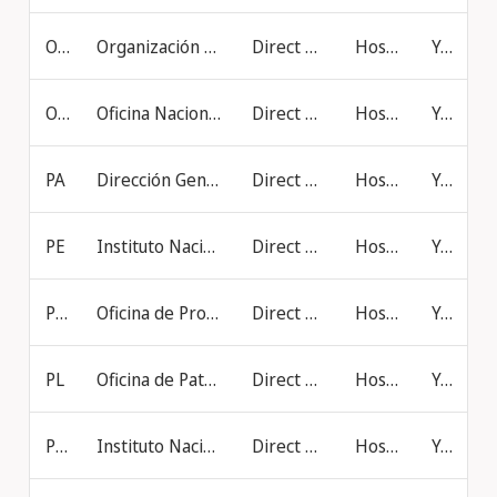
OA
Organización Africana de Propiedad Intelectual (OAPI)
Direct online filing
Hosted at IB
Yes
OM
Oficina Nacional de Propiedad Intelectual (Ministerio de Comercio, Industria y Promoción de las Inversiones) (Omán)
Direct online filing
Hosted at IB
Yes
PA
Dirección General del Registro de la Propiedad Industrial (DIGERPI) (Panamá)
Direct online filing
Hosted at IB
Yes
PE
Instituto Nacional de Defensa de la Competencia y de la Protección de la Propiedad Intelectual (INDECOPI) (Perú)
Direct online filing
Hosted at IB
Yes
PH
Oficina de Propiedad Intelectual de Filipinas
Direct online filing
Hosted at IB
Yes
PL
Oficina de Patentes de la República de Polonia
Direct online filing
Hosted at IB
Yes
PT
Instituto Nacional de Propiedad Industrial (Portugal)
Direct online filing
Hosted at IB
Yes