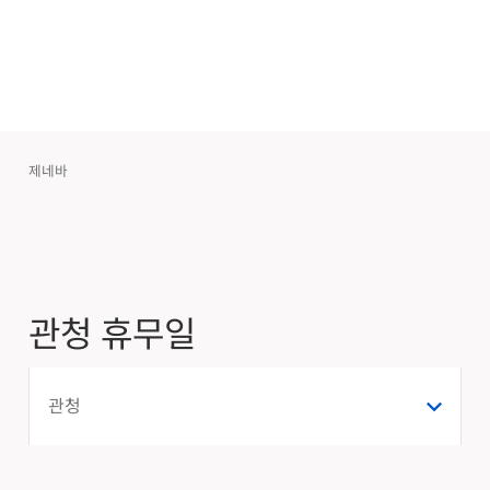
제네바
관청 휴무일
관청